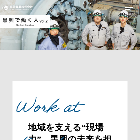
Work at
地域を支える“現場
力”。
黒興の未来を担